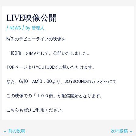
内
投
容
稿
LIVE映像公開
を
ナ
ス
ビ
/
NEWS
/ By
管理人
キ
ゲ
5/21のデビューライブの映像を
ッ
ー
プ
シ
「100倍」のMVとして、公開いたしました。
ョ
ン
TOPページよりYOUTUBEでご覧いただけます。
なお、6/10 AM10：00より、JOYSOUNDのカラオケにて
この映像での「１００倍」が配信開始となります。
こちらもぜひご利用ください。
←
前の投稿
次の投稿
→